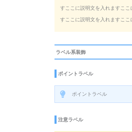
すここに説明文を入れますここ
すここに説明文を入れますここ
ラベル系装飾
ポイントラベル
ポイントラベル
注意ラベル