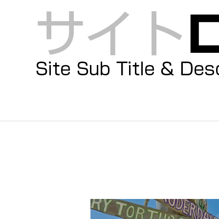
内
容
を
ス
キ
ッ
プ