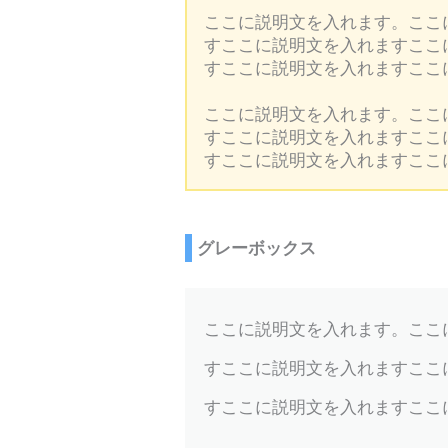
ここに説明文を入れます。ここ
すここに説明文を入れますここ
すここに説明文を入れますここ
ここに説明文を入れます。ここ
すここに説明文を入れますここ
すここに説明文を入れますここ
グレーボックス
ここに説明文を入れます。ここ
すここに説明文を入れますここ
すここに説明文を入れますここ