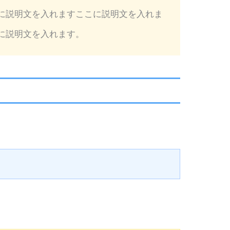
に説明文を入れますここに説明文を入れま
に説明文を入れます。