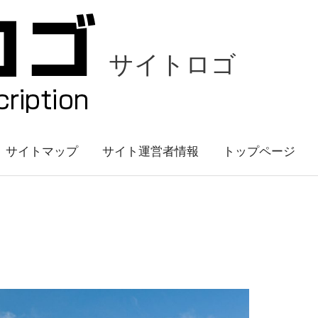
サイトロゴ
サイトマップ
サイト運営者情報
トップページ