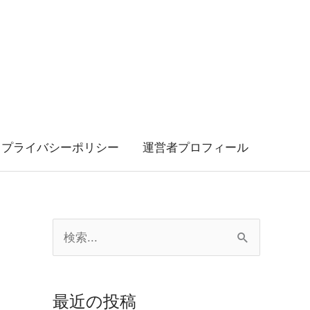
プライバシーポリシー
運営者プロフィール
検
索
対
最近の投稿