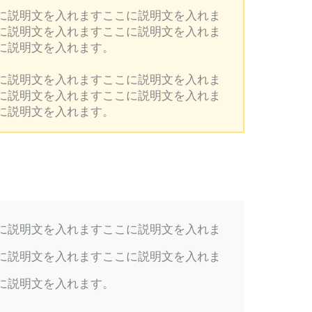
に説明文を入れますここに説明文を入れま
に説明文を入れますここに説明文を入れま
に説明文を入れます。
に説明文を入れますここに説明文を入れま
に説明文を入れますここに説明文を入れま
に説明文を入れます。
に説明文を入れますここに説明文を入れま
に説明文を入れますここに説明文を入れま
に説明文を入れます。