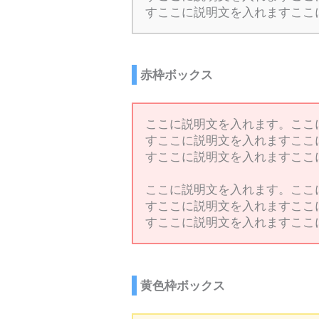
すここに説明文を入れますここ
赤枠ボックス
ここに説明文を入れます。ここ
すここに説明文を入れますここ
すここに説明文を入れますここ
ここに説明文を入れます。ここ
すここに説明文を入れますここ
すここに説明文を入れますここ
黄色枠ボックス